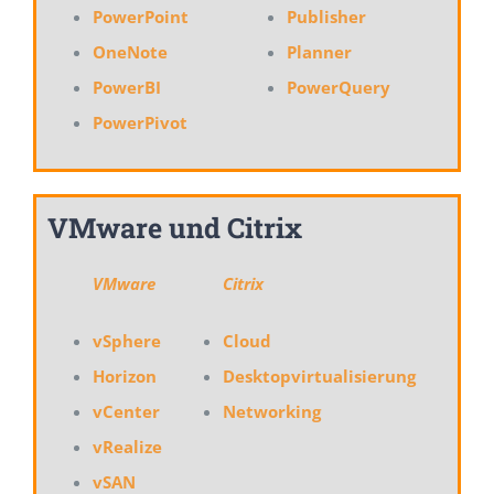
PowerPoint
Publisher
OneNote
Planner
PowerBI
PowerQuery
PowerPivot
VMware und Citrix
VMware
Citrix
vSphere
Cloud
Horizon
Desktopvirtualisierung
vCenter
Networking
vRealize
vSAN