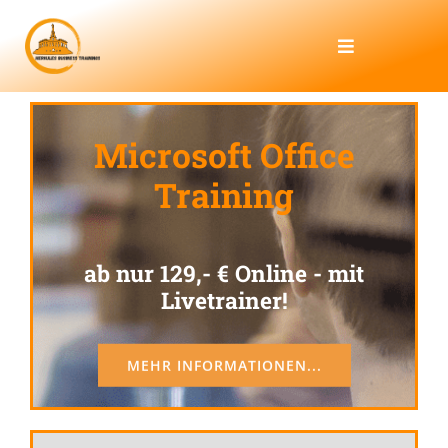
Zum
Inhalt
Toggle
Navigation
springen
HOME
Microsoft Office
Training
TRAINING
KUNDENPORTAL
ab nur 129,- € Online - mit
Livetrainer!
UNTERNEHMEN
MEHR INFORMATIONEN...