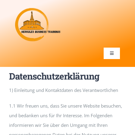
Zum
Inhalt
springen
Toggle
Navigation
Home
Datenschutzerklärung
Training
1) Einleitung und Kontaktdaten des Verantwortlichen
1.1 Wir freuen uns, dass Sie unsere Website besuchen,
Kundenportal
und bedanken uns für Ihr Interesse. Im Folgenden
informieren wir Sie über den Umgang mit Ihren
Unternehmen
personenbezogenen Daten bei der Nutzung unserer