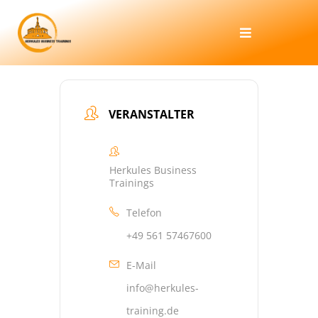
Zum
Inhalt
Toggle
Navigation
springen
HOME
VERANSTALTER
TRAINING
Herkules Business
KUNDENPORTAL
Trainings
Telefon
UNTERNEHMEN
+49 561 57467600
E-Mail
info@herkules-
training.de