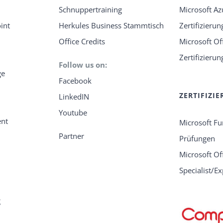
Schnuppertraining
Microsoft Az
int
Herkules Business Stammtisch
Zertifizieru
Office Credits
Microsoft Of
Zertifizieru
Follow us on:
ge
Facebook
ZERTIFIZI
LinkedIN
Youtube
nt
Microsoft F
Partner
Prüfungen
Microsoft Of
Specialist/E
g