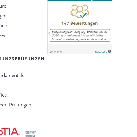
ure
ngen
fice
ngen
ERUNGSPRÜFUNGEN
undamentals
fice
xpert Prüfungen