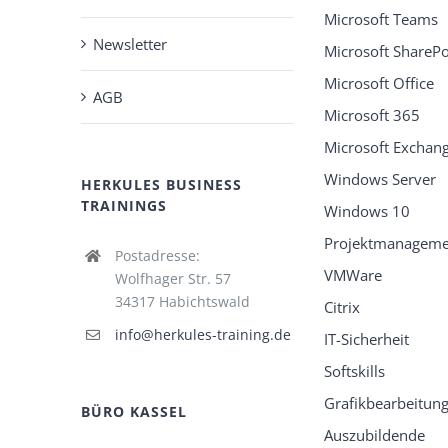
Microsoft Teams
Newsletter
Microsoft SharePo
WEITERE THEMEN
Microsoft Office
AGB
Microsoft 365
Adobe
Barrierefreiheit
Microsoft Exchan
Datenschutz
ISO
Windows Server
HERKULES BUSINESS
PowerBI
TRAININGS
Windows 10
PowerPivot
PowerQuery
Projektmanageme
Postadresse:
VMWare
Wolfhager Str. 57
34317 Habichtswald
Citrix
info@herkules-training.de
IT-Sicherheit
Softskills
Grafikbearbeitun
BÜRO KASSEL
Auszubildende